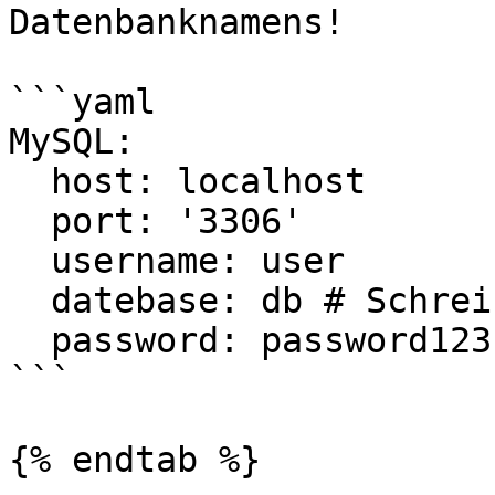
Datenbanknamens!

```yaml

MySQL:

  host: localhost

  port: '3306'

  username: user

  datebase: db # Schreibweise beachten!

  password: password123

```

{% endtab %}
