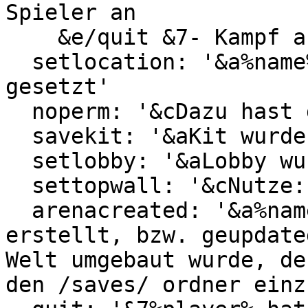
Spieler an

    &e/quit &7- Kampf aufgeben

  setlocation: '&a%name% wurde auf deine Location 
gesetzt'

  noperm: '&cDazu hast du keine Rechte.'

  savekit: '&aKit wurde gespeichert.'

  setlobby: '&aLobby wurde gespeichert.'

  settopwall: '&cNutze: /settopwall <1-10>'

  arenacreated: '&a%name% Neue Arena wurde 
erstellt, bzw. geupdate
Welt umgebaut wurde, de
den /saves/ ordner einz