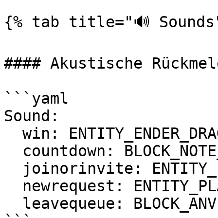
{% tab title="🔊 Sounds"
#### Akustische Rückmeld
```yaml

Sound:

  win: ENTITY_ENDER_DRAGON_DEATH

  countdown: BLOCK_NOTE_BLOCK_SNARE

  joinorinvite: ENTITY_PLAYER_LEVELUP

  newrequest: ENTITY_PLAYER_LEVELUP

  leavequeue: BLOCK_ANVIL_USE
