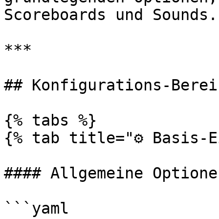
Scoreboards und Sounds.

***

## Konfigurations-Bereic
{% tabs %}

{% tab title="⚙️ Basis-E
#### Allgemeine Optionen
```yaml
