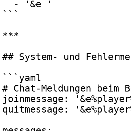
  - '&e '

```

***

## System- und Fehlerme
```yaml

# Chat-Meldungen beim B
joinmessage: '&e%player
quitmessage: '&e%player
messages:
