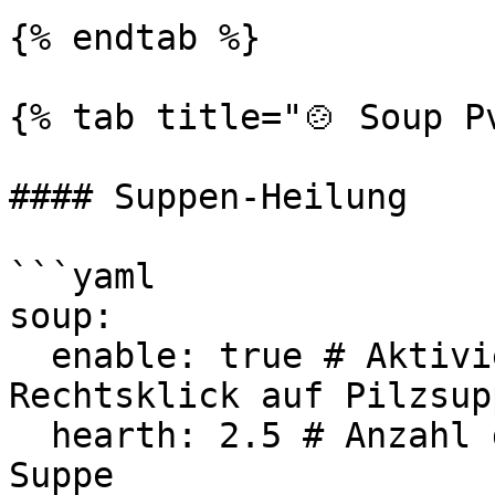
{% endtab %}

{% tab title="🍲 Soup Pv
#### Suppen-Heilung

```yaml

soup:

  enable: true # Aktiviert Suppenheilung (beim 
Rechtsklick auf Pilzsupp
  hearth: 2.5 # Anzahl der geheilten Herzen pro 
Suppe
