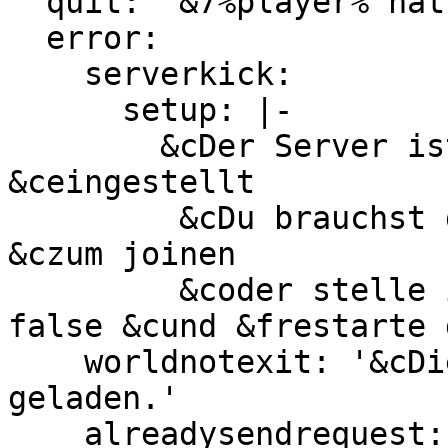
  quit: '&7%player% hat gequittet'

  error:

    serverkick:

      setup: |-

        &cDer Server ist in &esetup: true 
&ceingestellt

         &cDu brauchst die &ePermission 1vs1.admin 
&czum joinen

         &coder stelle in der Config &fsetup: 
false &cund &frestarte 
    worldnotexit: '&cDie Welt %name% ist nicht 
geladen.'

    alreadysendrequest: '&cDu hast %player% 