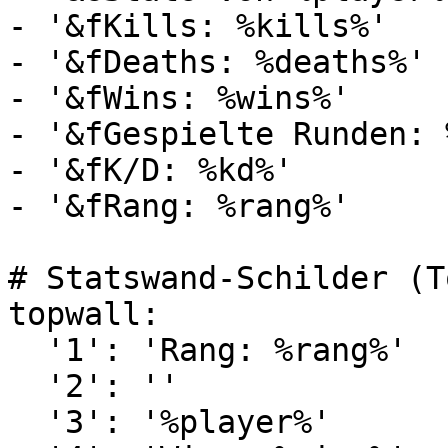
- '&fKills: %kills%'

- '&fDeaths: %deaths%'

- '&fWins: %wins%'

- '&fGespielte Runden: 
- '&fK/D: %kd%'

- '&fRang: %rang%'

# Statswand-Schilder (T
topwall:

  '1': 'Rang: %rang%'

  '2': ''

  '3': '%player%'
