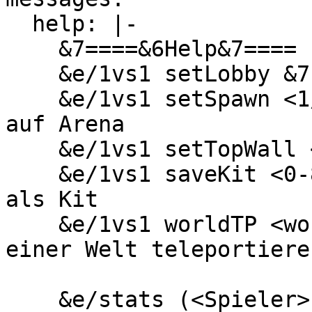
  help: |-

    &7====&6Help&7====

    &e/1vs1 setLobby &7- Setze Lobby

    &e/1vs1 setSpawn <1/2> &7- Setzt Spawnpunkt 
auf Arena

    &e/1vs1 setTopWall <1-10> &7- Setzt Top10 Wand

    &e/1vs1 saveKit <0-8> &7- Speichert dein Inv 
als Kit

    &e/1vs1 worldTP <worldname> &7- Lässt dich zu 
einer Welt teleportieren
    &e/stats (<Spieler>) &7- Zeigt Stats von 