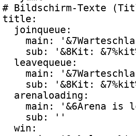
# Bildschirm-Texte (Titl
title:

  joinqueue:

    main: '&7Warteschlange &abeigetreten'

    sub: '&8Kit: &7%kit%'

  leavequeue:

    main: '&7Warteschlange &cverlassen'

    sub: '&8Kit: &7%kit%'

  arenaloading:

    main: '&6Arena is loading...'

    sub: ''

  win:
