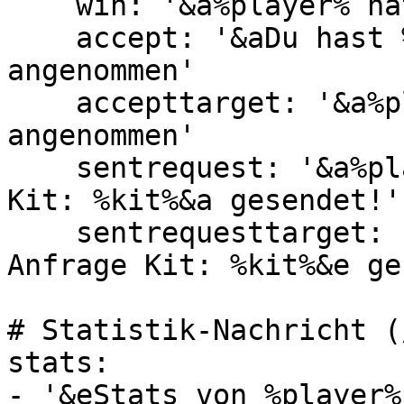
    win: '&a%player% hat gewonnen'

    accept: '&aDu hast %player%''s Anfrage 
angenommen'

    accepttarget: '&a%player% hat deine Anfrage 
angenommen'

    sentrequest: '&a%player% wurde eine Anfrage 
Kit: %kit%&a gesendet!'

    sentrequesttarget: '&a%player% hat dir eine 
Anfrage Kit: %kit%&e ge
# Statistik-Nachricht (
stats:

- '&eStats von %player%'