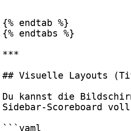
```

{% endtab %}

{% endtabs %}

***

## Visuelle Layouts (Ti
Du kannst die Bildschir
Sidebar-Scoreboard voll
```yaml
