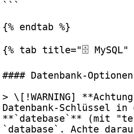
```

{% endtab %}

{% tab title="🗄️ MySQL" 
#### Datenbank-Optionen

> \[!WARNING] **Achtung
Datenbank-Schlüssel in 
**`datebase`** (mit "te
`database`. Achte darau