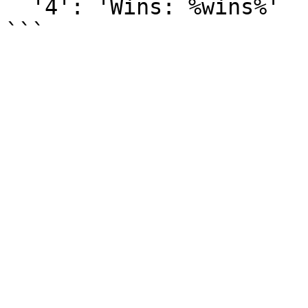
  '4': 'Wins: %wins%'
