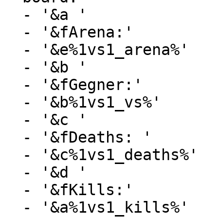
  - '&a '

  - '&fArena:'

  - '&e%1vs1_arena%'

  - '&b '

  - '&fGegner:'

  - '&b%1vs1_vs%'

  - '&c '

  - '&fDeaths: '

  - '&c%1vs1_deaths%'

  - '&d '

  - '&fKills:'

  - '&a%1vs1_kills%'
