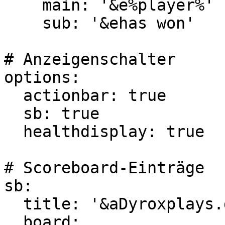
    main: '&e%player%'

    sub: '&ehas won'

# Anzeigenschalter

options:

  actionbar: true

  sb: true

  healthdisplay: true

# Scoreboard-Einträge

sb:

  title: '&aDyroxplays.de'

  board:
