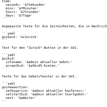
time:

  seconds: '&7Sekunden'

  mins: '&7Minuten'

  hours: '&7Stunden'

  days: '&7Tage'

```

Angepasste Texte für die Zeiteinheiten, die in Nachrich
```yaml

guiback: '&cZurück'

```

Text für den "Zurück"-Button in der GUI.

```yaml

guibid:

  infoname: '&aDein aktueller Gebot:'

  acceptbid: '&a%bid% bieten.'

```

Texte für das Gebotsfenster in der GUI.

```yaml

guinewauction:

  setbuyprice: '&aDein aktueller Kaufpreis:'

  setstartbid: '&aDein aktueller Startgebot:'

  next: '&aWeiter'

```
