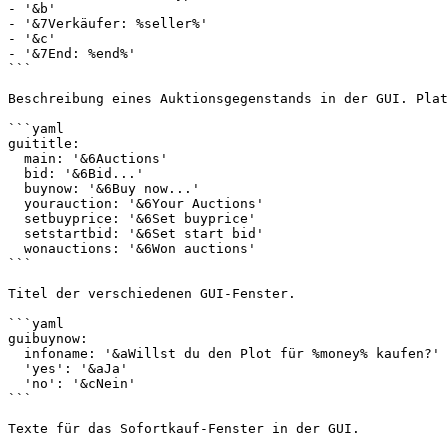
- '&b'

- '&7Verkäufer: %seller%'

- '&c'

- '&7End: %end%'

```

Beschreibung eines Auktionsgegenstands in der GUI. Plat
```yaml

guititle:

  main: '&6Auctions'

  bid: '&6Bid...'

  buynow: '&6Buy now...'

  yourauction: '&6Your Auctions'

  setbuyprice: '&6Set buyprice'

  setstartbid: '&6Set start bid'

  wonauctions: '&6Won auctions'

```

Titel der verschiedenen GUI-Fenster.

```yaml

guibuynow:

  infoname: '&aWillst du den Plot für %money% kaufen?'

  'yes': '&aJa'

  'no': '&cNein'

```

Texte für das Sofortkauf-Fenster in der GUI.
