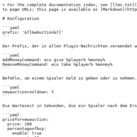
> For the complete documentation index, see [llms.txt](
to page URLs; this page is available as [Markdown](http
# Konfiguration

```yaml

prefix: '&7[&eAuction&7]'

```

Der Prefix, der in allen Plugin-Nachrichten verwendet w
```yaml

AddMoneyCommand: eco give %player% %money%

RemoveMoneyCommand: eco take %player% %money%

```

Befehle, um einem Spieler Geld zu geben oder zu nehmen.
```yaml

newauctioncooldown: 5

```

Die Wartezeit in Sekunden, die ein Spieler nach dem Ers
```yaml

pricefornewauction:

  price: 100

  percentageofbuy:

    enable: true
