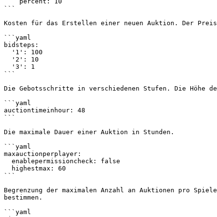
    percent: 10

```

Kosten für das Erstellen einer neuen Auktion. Der Preis
```yaml

bidsteps:

  '1': 100

  '2': 10

  '3': 1

```

Die Gebotsschritte in verschiedenen Stufen. Die Höhe de
```yaml

auctiontimeinhour: 48

```

Die maximale Dauer einer Auktion in Stunden.

```yaml

maxauctionperplayer:

  enablepermissioncheck: false

  highestmax: 60

```

Begrenzung der maximalen Anzahl an Auktionen pro Spiele
bestimmen.

```yaml
