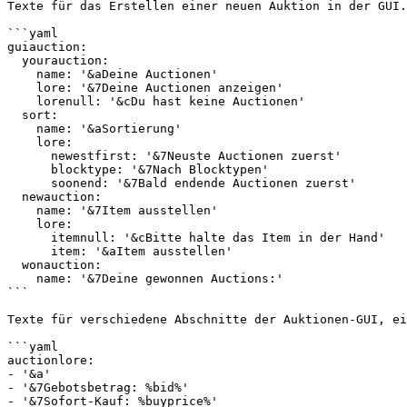
Texte für das Erstellen einer neuen Auktion in der GUI.

```yaml

guiauction:

  yourauction:

    name: '&aDeine Auctionen'

    lore: '&7Deine Auctionen anzeigen'

    lorenull: '&cDu hast keine Auctionen'

  sort:

    name: '&aSortierung'

    lore:

      newestfirst: '&7Neuste Auctionen zuerst'

      blocktype: '&7Nach Blocktypen'

      soonend: '&7Bald endende Auctionen zuerst'

  newauction:

    name: '&7Item ausstellen'

    lore:

      itemnull: '&cBitte halte das Item in der Hand'

      item: '&aItem ausstellen'

  wonauction:

    name: '&7Deine gewonnen Auctions:'

```

Texte für verschiedene Abschnitte der Auktionen-GUI, ei
```yaml

auctionlore:

- '&a'

- '&7Gebotsbetrag: %bid%'

- '&7Sofort-Kauf: %buyprice%'
