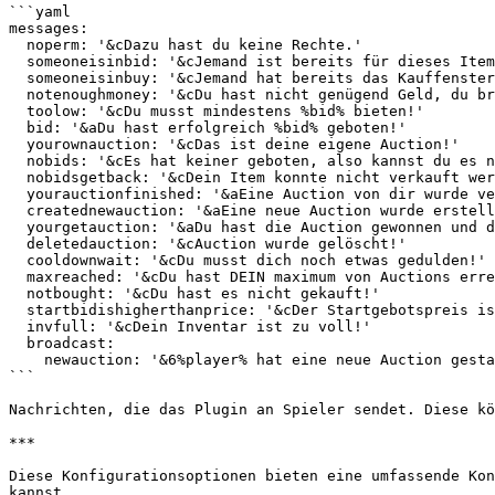
```yaml

messages:

  noperm: '&cDazu hast du keine Rechte.'

  someoneisinbid: '&cJemand ist bereits für dieses Item am bieten!'

  someoneisinbuy: '&cJemand hat bereits das Kauffenster offen!'

  notenoughmoney: '&cDu hast nicht genügend Geld, du brauchst %money%!'

  toolow: '&cDu musst mindestens %bid% bieten!'

  bid: '&aDu hast erfolgreich %bid% geboten!'

  yourownauction: '&cDas ist deine eigene Auction!'

  nobids: '&cEs hat keiner geboten, also kannst du es nicht verkaufen!'

  nobidsgetback: '&cDein Item konnte nicht verkauft werden, du hast es zurückerhalten!'

  yourauctionfinished: '&aEine Auction von dir wurde verkauft!'

  creatednewauction: '&aEine neue Auction wurde erstellt!'

  yourgetauction: '&aDu hast die Auction gewonnen und das Item wurde dir in dein Inv gelegt!'

  deletedauction: '&cAuction wurde gelöscht!'

  cooldownwait: '&cDu musst dich noch etwas gedulden!'

  maxreached: '&cDu hast DEIN maximum von Auctions erreicht!'

  notbought: '&cDu hast es nicht gekauft!'

  startbidishigherthanprice: '&cDer Startgebotspreis ist höher als der Verkaufspreis, Auction wurde nicht erstellt!'

  invfull: '&cDein Inventar ist zu voll!'

  broadcast:

    newauction: '&6%player% hat eine neue Auction gestartet.'

```

Nachrichten, die das Plugin an Spieler sendet. Diese kö
***

Diese Konfigurationsoptionen bieten eine umfassende Kon