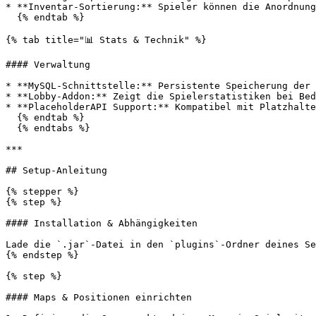
* **Inventar-Sortierung:** Spieler können die Anordnung
  {% endtab %}

{% tab title="📊 Stats & Technik" %}

#### Verwaltung

* **MySQL-Schnittstelle:** Persistente Speicherung der 
* **Lobby-Addon:** Zeigt die Spielerstatistiken bei Bed
* **PlaceholderAPI Support:** Kompatibel mit Platzhalte
  {% endtab %}

  {% endtabs %}

***

## Setup-Anleitung

{% stepper %}

{% step %}

#### Installation & Abhängigkeiten

Lade die `.jar`-Datei in den `plugins`-Ordner deines Se
{% endstep %}

{% step %}

#### Maps & Positionen einrichten
