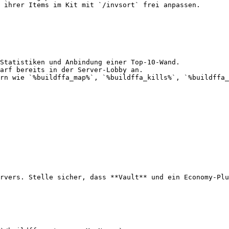
 ihrer Items im Kit mit `/invsort` frei anpassen.

Statistiken und Anbindung einer Top-10-Wand.

arf bereits in der Server-Lobby an.

rn wie `%buildffa_map%`, `%buildffa_kills%`, `%buildffa_
rvers. Stelle sicher, dass **Vault** und ein Economy-Plu