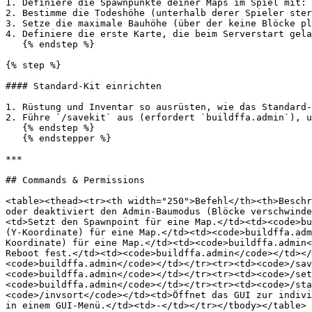
1. Definiere die Spawnpunkte deiner Maps im Spiel mit: 
2. Bestimme die Todeshöhe (unterhalb derer Spieler ster
3. Setze die maximale Bauhöhe (über der keine Blöcke pl
4. Definiere die erste Karte, die beim Serverstart gela
   {% endstep %}

{% step %}

#### Standard-Kit einrichten

1. Rüstung und Inventar so ausrüsten, wie das Standard-
2. Führe `/savekit` aus (erfordert `buildffa.admin`), u
   {% endstep %}

   {% endstepper %}

***

## Commands & Permissions

<table><thead><tr><th width="250">Befehl</th><th>Beschr
oder deaktiviert den Admin-Baumodus (Blöcke verschwinde
<td>Setzt den Spawnpoint für eine Map.</td><td><code>bu
(Y-Koordinate) für eine Map.</td><td><code>buildffa.adm
Koordinate) für eine Map.</td><td><code>buildffa.admin<
Reboot fest.</td><td><code>buildffa.admin</code></td></
<code>buildffa.admin</code></td></tr><tr><td><code>/sav
<code>buildffa.admin</code></td></tr><tr><td><code>/set
<code>buildffa.admin</code></td></tr><tr><td><code>/sta
<code>/invsort</code></td><td>Öffnet das GUI zur indivi
in einem GUI-Menü.</td><td>-</td></tr></tbody></table>
