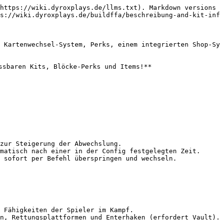
https://wiki.dyroxplays.de/llms.txt). Markdown versions 
s://wiki.dyroxplays.de/buildffa/beschreibung-and-kit-inf
 Kartenwechsel-System, Perks, einem integrierten Shop-Sy
ssbaren Kits, Blöcke-Perks und Items!**

zur Steigerung der Abwechslung.

matisch nach einer in der Config festgelegten Zeit.

 sofort per Befehl überspringen und wechseln.

 Fähigkeiten der Spieler im Kampf.

n, Rettungsplattformen und Enterhaken (erfordert Vault).
