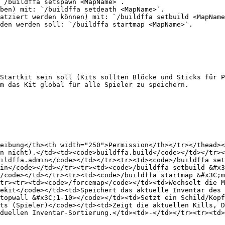
`/buildffa setspawn <MapName>`.

ben) mit: `/buildffa setdeath <MapName>`.

atziert werden können) mit: `/buildffa setbuild <MapName
den werden soll: `/buildffa startmap <MapName>`.

Startkit sein soll (Kits sollten Blöcke und Sticks für P
m das Kit global für alle Spieler zu speichern.

eibung</th><th width="250">Permission</th></tr></thead><
n nicht).</td><td><code>buildffa.build</code></td></tr><
ildffa.admin</code></td></tr><tr><td><code>/buildffa set
in</code></td></tr><tr><td><code>/buildffa setbuild &#x3
/code></td></tr><tr><td><code>/buildffa startmap &#x3C;m
tr><tr><td><code>/forcemap</code></td><td>Wechselt die M
ekit</code></td><td>Speichert das aktuelle Inventar des 
topwall &#x3C;1-10></code></td><td>Setzt ein Schild/Kopf
ts (Spieler)</code></td><td>Zeigt die aktuellen Kills, D
duellen Inventar-Sortierung.</td><td>-</td></tr><tr><td>