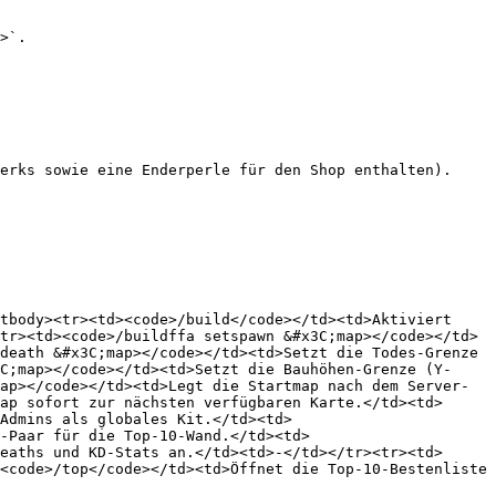
>`.

erks sowie eine Enderperle für den Shop enthalten).

tbody><tr><td><code>/build</code></td><td>Aktiviert 
tr><td><code>/buildffa setspawn &#x3C;map></code></td>
death &#x3C;map></code></td><td>Setzt die Todes-Grenze 
C;map></code></td><td>Setzt die Bauhöhen-Grenze (Y-
ap></code></td><td>Legt die Startmap nach dem Server-
ap sofort zur nächsten verfügbaren Karte.</td><td>
Admins als globales Kit.</td><td>
-Paar für die Top-10-Wand.</td><td>
eaths und KD-Stats an.</td><td>-</td></tr><tr><td>
<code>/top</code></td><td>Öffnet die Top-10-Bestenliste 