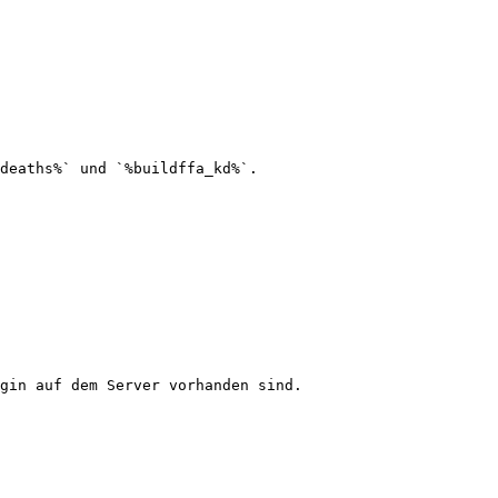
deaths%` und `%buildffa_kd%`.

gin auf dem Server vorhanden sind.
