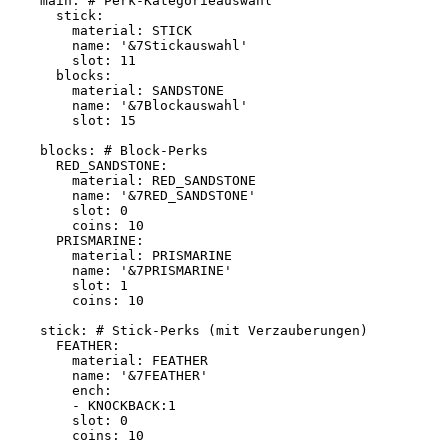
    main: # Perk-Kategorieauswahl

      stick:

        material: STICK

        name: '&7Stickauswahl'

        slot: 11

      blocks:

        material: SANDSTONE

        name: '&7Blockauswahl'

        slot: 15

    blocks: # Block-Perks

      RED_SANDSTONE:

        material: RED_SANDSTONE

        name: '&7RED_SANDSTONE'

        slot: 0

        coins: 10

      PRISMARINE:

        material: PRISMARINE

        name: '&7PRISMARINE'

        slot: 1

        coins: 10

    stick: # Stick-Perks (mit Verzauberungen)

      FEATHER:

        material: FEATHER

        name: '&7FEATHER'

        ench:

        - KNOCKBACK:1

        slot: 0

        coins: 10
