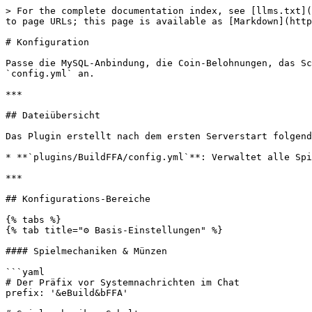
> For the complete documentation index, see [llms.txt](
to page URLs; this page is available as [Markdown](http
# Konfiguration

Passe die MySQL-Anbindung, die Coin-Belohnungen, das Sc
`config.yml` an.

***

## Dateiübersicht

Das Plugin erstellt nach dem ersten Serverstart folgend
* **`plugins/BuildFFA/config.yml`**: Verwaltet alle Spi
***

## Konfigurations-Bereiche

{% tabs %}

{% tab title="⚙️ Basis-Einstellungen" %}

#### Spielmechaniken & Münzen

```yaml

# Der Präfix vor Systemnachrichten im Chat

prefix: '&eBuild&bFFA'
