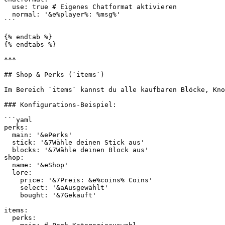
  use: true # Eigenes Chatformat aktivieren

  normal: '&e%player%: %msg%'

```

{% endtab %}

{% endtabs %}

***

## Shop & Perks (`items`)

Im Bereich `items` kannst du alle kaufbaren Blöcke, Kno
### Konfigurations-Beispiel:

```yaml

perks:

  main: '&ePerks'

  stick: '&7Wähle deinen Stick aus'

  blocks: '&7Wähle deinen Block aus'

shop:

  name: '&eShop'

  lore:

    price: '&7Preis: &e%coins% Coins'

    select: '&aAusgewählt'

    bought: '&7Gekauft'

items:

  perks:
