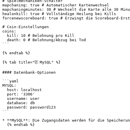
# Spielmechaniken-Schalter

mapchaning: true # Automatischer Kartenwechsel

mapchaningminutes: 30 # Wechselt die Karte alle 30 Minu
healonkill: true # Vollständige Heilung bei Kills

forcenewscoreboard: true # Erzwingt die Scoreboard-Erst
# Coin-Einstellungen

coins:

  kill: 10 # Belohnung pro Kill

  death: 0 # Belohnung/Abzug bei Tod

```

{% endtab %}

{% tab title="🗄️ MySQL" %}

#### Datenbank-Optionen

```yaml

MYSQL:

  host: localhost

  port: '3306'

  username: user

  database: db

  password: password123

```

* **MySQL**: Die Zugangsdaten werden für die Speicherun
  {% endtab %}
