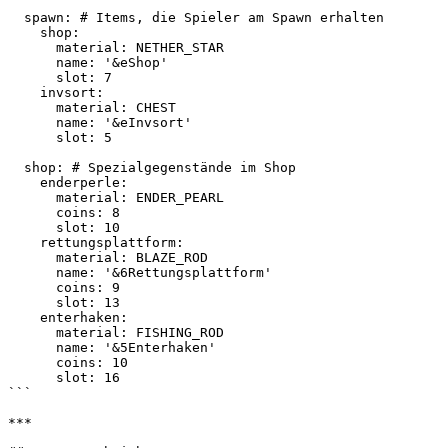
  spawn: # Items, die Spieler am Spawn erhalten

    shop:

      material: NETHER_STAR

      name: '&eShop'

      slot: 7

    invsort:

      material: CHEST

      name: '&eInvsort'

      slot: 5

  shop: # Spezialgegenstände im Shop

    enderperle:

      material: ENDER_PEARL

      coins: 8

      slot: 10

    rettungsplattform:

      material: BLAZE_ROD

      name: '&6Rettungsplattform'

      coins: 9

      slot: 13

    enterhaken:

      material: FISHING_ROD

      name: '&5Enterhaken'

      coins: 10

      slot: 16

```

***
