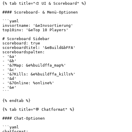
{% tab title="🎨 UI & Scoreboard" %}

#### Scoreboard- & Menü-Optionen

```yaml

invsortname: '&eInvsortierung'

top10inv: '&eTop 10 Players'

# Scoreboard Sidebar

scoreboard: true

scoreboardtitel: '&eBuild&bFFA'

scoreboardspalten:

- '&a'

- '&b'

- '&7Map: &e%buildffa_map%'

- '&c'

- '&7Kills: &e%buildffa_kills%'

- '&d'

- '&7Online: %online%'

- '&e'

```

{% endtab %}

{% tab title="💬 Chatformat" %}

#### Chat-Optionen

```yaml

chatformat:
