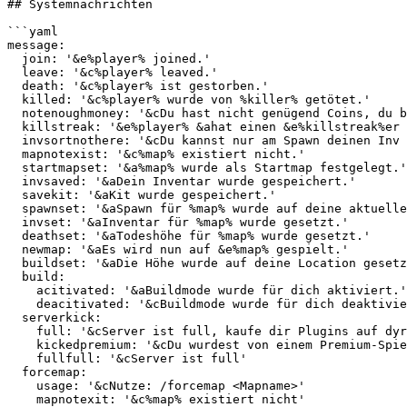
## Systemnachrichten

```yaml

message:

  join: '&e%player% joined.'

  leave: '&c%player% leaved.'

  death: '&c%player% ist gestorben.'

  killed: '&c%player% wurde von %killer% getötet.'

  notenoughmoney: '&cDu hast nicht genügend Coins, du brauchst mind. %price%!.'

  killstreak: '&e%player% &ahat einen &e%killstreak%er &aKillStreak!'

  invsortnothere: '&cDu kannst nur am Spawn deinen Inv sortieren!.'

  mapnotexist: '&c%map% existiert nicht.'

  startmapset: '&a%map% wurde als Startmap festgelegt.'

  invsaved: '&aDein Inventar wurde gespeichert.'

  savekit: '&aKit wurde gespeichert.'

  spawnset: '&aSpawn für %map% wurde auf deine aktuelle Location gesetzt.'

  invset: '&aInventar für %map% wurde gesetzt.'

  deathset: '&aTodeshöhe für %map% wurde gesetzt.'

  newmap: '&aEs wird nun auf &e%map% gespielt.'

  buildset: '&aDie Höhe wurde auf deine Location gesetzt, ab hier und drunter kann man bauen.'

  build:

    acitivated: '&aBuildmode wurde für dich aktiviert.'

    deacitivated: '&cBuildmode wurde für dich deaktiviert.'

  serverkick:

    full: '&cServer ist full, kaufe dir Plugins auf dyroxplays.de lol'

    kickedpremium: '&cDu wurdest von einem Premium-Spieler gekickt, kaufe dir Plugins auf dyroxplays.de lol'

    fullfull: '&cServer ist full'

  forcemap:

    usage: '&cNutze: /forcemap <Mapname>'

    mapnotexit: '&c%map% existiert nicht'
