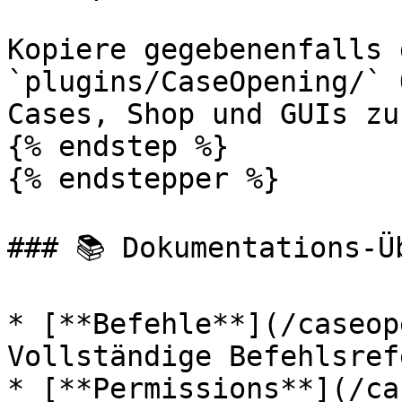
Kopiere gegebenenfalls 
`plugins/CaseOpening/` 
Cases, Shop und GUIs zu
{% endstep %}

{% endstepper %}

### 📚 Dokumentations-Üb
* [**Befehle**](/caseop
Vollständige Befehlsref
* [**Permissions**](/ca