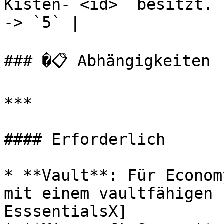
Kisten-`<id>` besitzt. 
-> `5` |

### �📋 Abhängigkeiten

***

#### Erforderlich

* **Vault**: Für Econom
mit einem vaultfähigen 
EsssentialsX]
