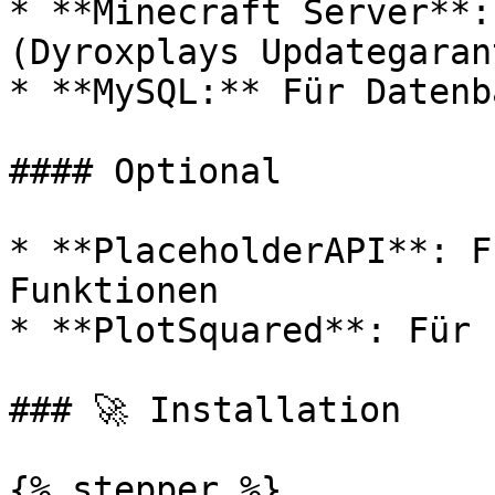
* **Minecraft Server**:
(Dyroxplays Updategarant
* **MySQL:** Für Datenb
#### Optional

* **PlaceholderAPI**: F
Funktionen

* **PlotSquared**: Für 
### 🚀 Installation

{% stepper %}
