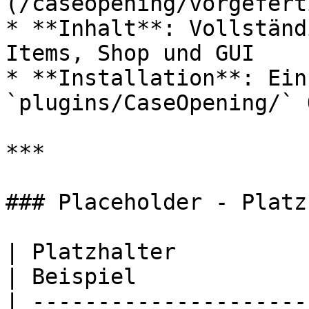
(/caseopening/vorgefert
* **Inhalt**: Vollständ
Items, Shop und GUI

* **Installation**: Ein
`plugins/CaseOpening/` 
***

### Placeholder - Platz
| Platzhalter               | Beschreibung                       
| Beispiel             
| ---------------------