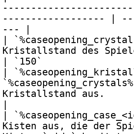
-----------------------
------------------ | --
--- |

| `%caseopening_crystal
Kristallstand des Spielers aus.                     
| `150`                
| `%caseopening_kristal
`%caseopening_crystals%
Kristallstand aus.                | `1
|

| `%caseopening_case_<i
Kisten aus, die der Spi