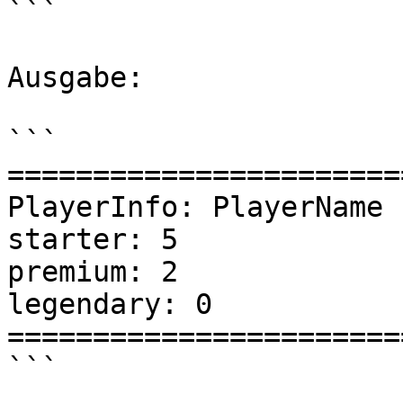
```

Ausgabe:

```

========================
PlayerInfo: PlayerName

starter: 5

premium: 2

legendary: 0

========================
```
