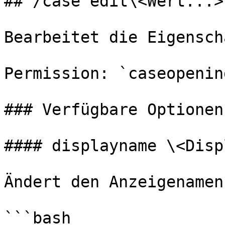
## /case edit\<Wert...>

Bearbeitet die Eigensch
Permission: `caseopenin
### Verfügbare Optionen

#### displayname \<Disp
Ändert den Anzeigenamen
```bash
