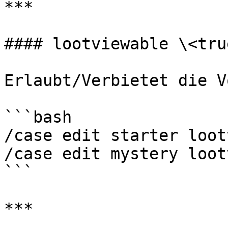
***

#### lootviewable \<tru
Erlaubt/Verbietet die V
```bash

/case edit starter loot
/case edit mystery loot
```

***
