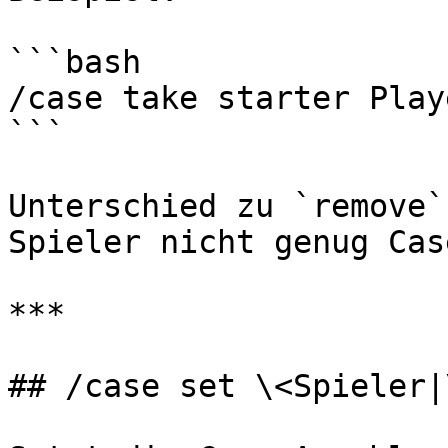
```bash

/case take starter Play
```

Unterschied zu `remove`
Spieler nicht genug Cas
***

## /case set \<Spieler|