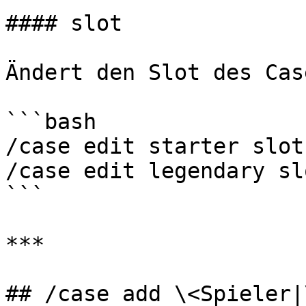
#### slot

Ändert den Slot des Cas
```bash

/case edit starter slot 
/case edit legendary sl
```

***

## /case add \<Spieler|