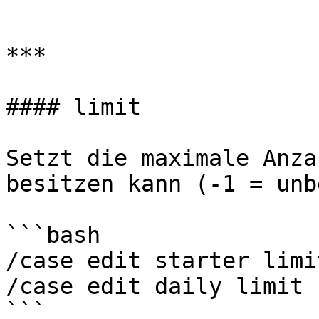
```

***

#### limit

Setzt die maximale Anza
besitzen kann (-1 = unb
```bash

/case edit starter limi
/case edit daily limit -
```
