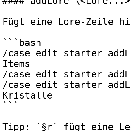
#### addLore \<Lore...>

Fügt eine Lore-Zeile hin
```bash

/case edit starter addL
Items

/case edit starter addL
/case edit starter addL
Kristalle

```

Tipp: `§r` fügt eine Le