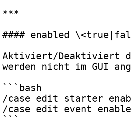
***

#### enabled \<true|fals
Aktiviert/Deaktiviert d
werden nicht im GUI ang
```bash

/case edit starter enab
/case edit event enable
```
