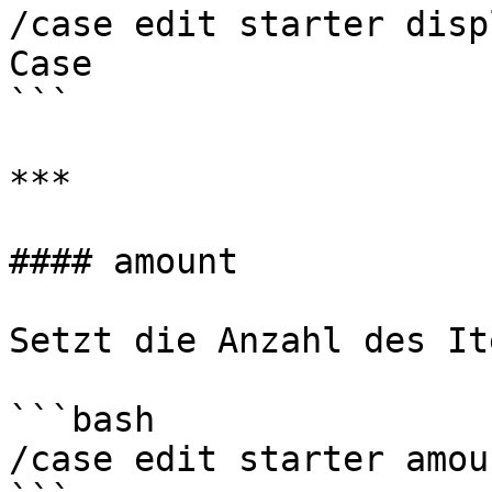
/case edit starter disp
Case

```

***

#### amount

Setzt die Anzahl des It
```bash

/case edit starter amoun