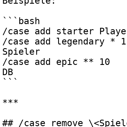
Beispiele:

```bash

/case add starter Playe
/case add legendary * 1
Spieler

/case add epic ** 10   
DB

```

***

## /case remove \<Spiel