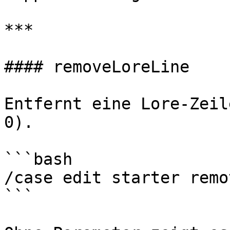
***

#### removeLoreLine

Entfernt eine Lore-Zeil
0).

```bash

/case edit starter remo
```
