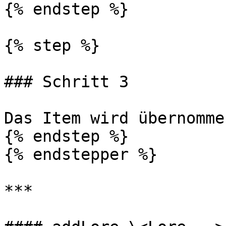
{% endstep %}

{% step %}

### Schritt 3

Das Item wird übernommen
{% endstep %}

{% endstepper %}

***
