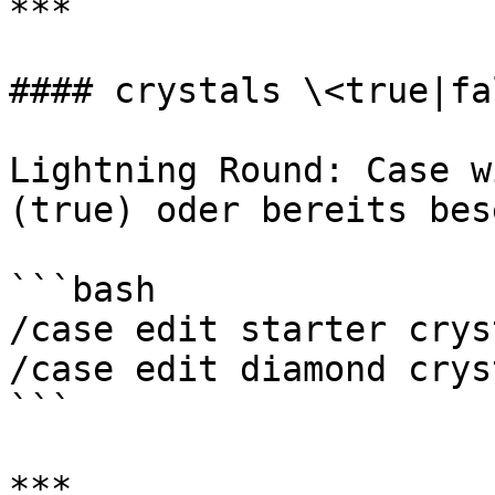
***

#### crystals \<true|fal
Lightning Round: Case w
(true) oder bereits bes
```bash

/case edit starter crys
/case edit diamond crys
```

***
