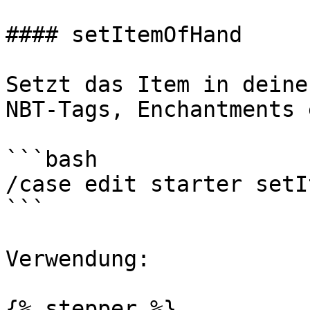
#### setItemOfHand

Setzt das Item in deine
NBT-Tags, Enchantments 
```bash

/case edit starter setI
```

Verwendung:

{% stepper %}
