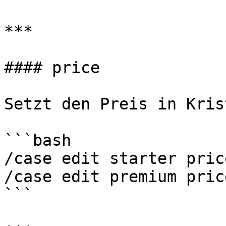
***

#### price

Setzt den Preis in Kris
```bash

/case edit starter price
/case edit premium pric
```
