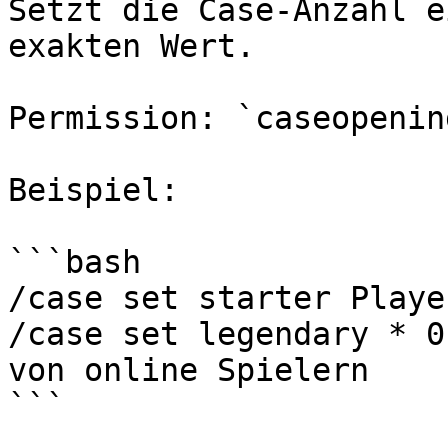
Setzt die Case-Anzahl e
exakten Wert.

Permission: `caseopenin
Beispiel:

```bash

/case set starter Playe
/case set legendary * 0
von online Spielern

```
