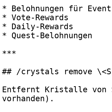
* Belohnungen für Events
* Vote-Rewards

* Daily-Rewards

* Quest-Belohnungen

***

## /crystals remove \<S
Entfernt Kristalle von 
vorhanden).
