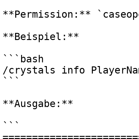
**Permission:** `caseop
**Beispiel:**

```bash

/crystals info PlayerNam
```

**Ausgabe:**

```

=======================