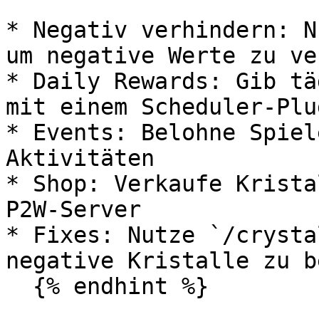
* Negativ verhindern: N
um negative Werte zu ve
* Daily Rewards: Gib tä
mit einem Scheduler-Plug
* Events: Belohne Spiel
Aktivitäten

* Shop: Verkaufe Krista
P2W-Server

* Fixes: Nutze `/crysta
negative Kristalle zu b
  {% endhint %}
