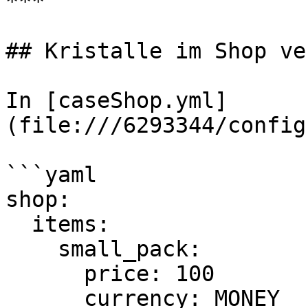
***

## Kristalle im Shop ve
In [caseShop.yml]
(file:///6293344/config
```yaml

shop:

  items:

    small_pack:

      price: 100

      currency: MONEY
