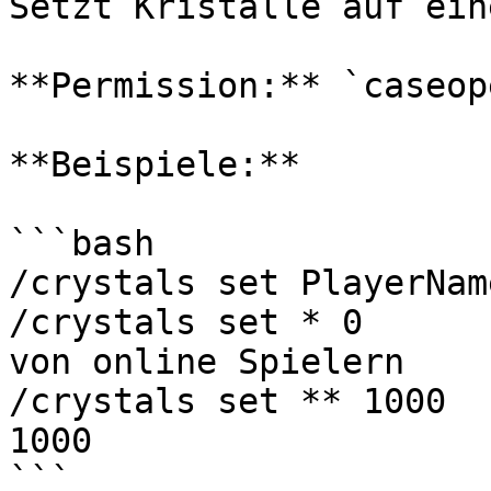
Setzt Kristalle auf ein
**Permission:** `caseop
**Beispiele:**

```bash

/crystals set PlayerNam
/crystals set * 0      
von online Spielern

/crystals set ** 1000  
1000

```
