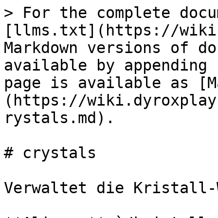
> For the complete docu
[llms.txt](https://wiki
Markdown versions of do
available by appending 
page is available as [M
(https://wiki.dyroxplay
rystals.md).

# crystals

Verwaltet die Kristall-