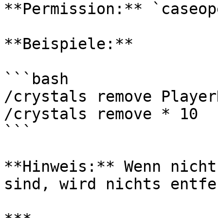
**Permission:** `caseop
**Beispiele:**

```bash

/crystals remove Player
/crystals remove * 10

```

**Hinweis:** Wenn nicht
sind, wird nichts entfer