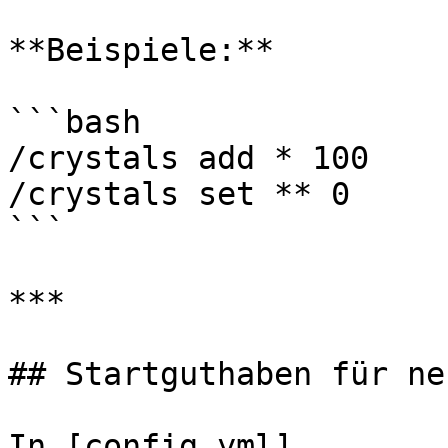
**Beispiele:**

```bash

/crystals add * 100    
/crystals set ** 0     
```

***

## Startguthaben für ne
In [config.yml]