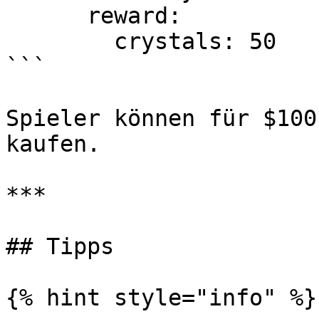
      reward:

        crystals: 50

```

Spieler können für $100
kaufen.

***

## Tipps

{% hint style="info" %}
