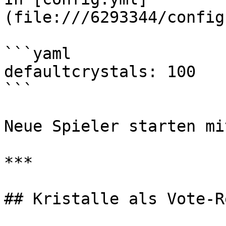
(file:///6293344/config
```yaml

defaultcrystals: 100

```

Neue Spieler starten mi
***

## Kristalle als Vote-R