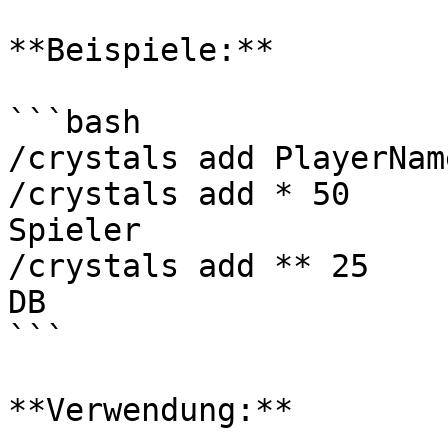
**Beispiele:**

```bash

/crystals add PlayerNam
/crystals add * 50     
Spieler

/crystals add ** 25    
DB

```

**Verwendung:**
