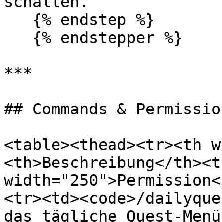
schalten.

   {% endstep %}

   {% endstepper %}

***

## Commands & Permission
<table><thead><tr><th w
<th>Beschreibung</th><th
width="250">Permission<
<tr><td><code>/dailyque
das tägliche Quest-Menü