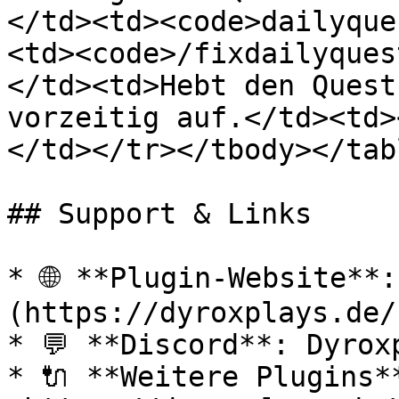
</td><td><code>dailyque
<td><code>/fixdailyques
</td><td>Hebt den Quest
vorzeitig auf.</td><td>
</td></tr></tbody></tabl
## Support & Links

* 🌐 **Plugin-Website**
(https://dyroxplays.de/)
* 💬 **Discord**: Dyroxp
* 🔌 **Weitere Plugins**