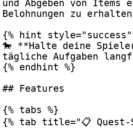
und Abgeben von Items e
Belohnungen zu erhalten.
{% hint style="success" 
🐎 **Halte deine Spiele
tägliche Aufgaben langf
{% endhint %}

## Features

{% tabs %}

{% tab title="📋 Quest-S