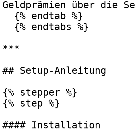
Geldprämien über die Se
  {% endtab %}

  {% endtabs %}

***

## Setup-Anleitung

{% stepper %}

{% step %}

#### Installation
