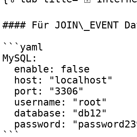
#### Für JOIN\_EVENT Da
```yaml

MySQL:

  enable: false

  host: "localhost"

  port: "3306"

  username: "root"

  database: "db12"

  password: "password239239"

```
