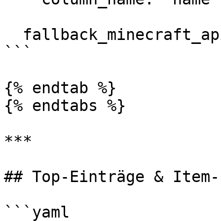
  fallback_minecraft_api: true

```

{% endtab %}

{% endtabs %}

***

## Top-Einträge & Item-L
```yaml
