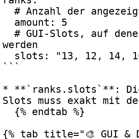
ranks:

  # Anzahl der angezeigten Plätze

  amount: 5

  # GUI-Slots, auf denen die Plätze platziert 
werden

  slots: "13, 12, 14, 10, 16"

```

* **`ranks.slots`**: Di
Slots muss exakt mit de
  {% endtab %}

{% tab title="🎨 GUI & D