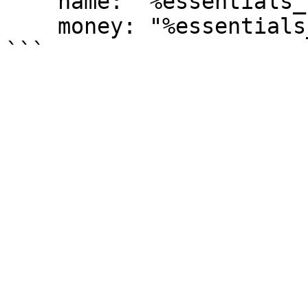
    name: "%essentials_baltop_player_2%"

    money: "%essentials_baltop_balance_2%"
