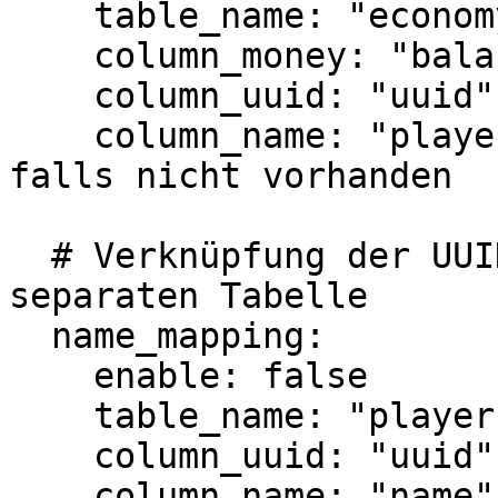
    table_name: "economy"

    column_money: "balance"

    column_uuid: "uuid"

    column_name: "playername" # Leer lassen "", 
falls nicht vorhanden

  # Verknüpfung der UUID mit den Namen in einer 
separaten Tabelle

  name_mapping:

    enable: false

    table_name: "players"

    column_uuid: "uuid"

    column_name: "name"
