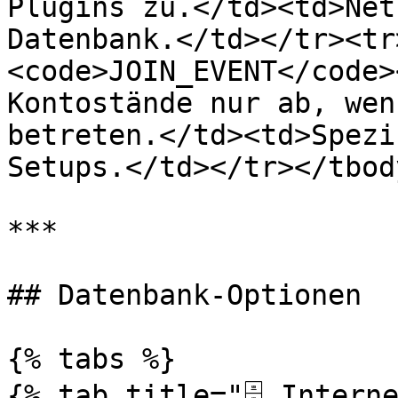
Plugins zu.</td><td>Net
Datenbank.</td></tr><tr
<code>JOIN_EVENT</code>
Kontostände nur ab, wen
betreten.</td><td>Spezi
Setups.</td></tr></tbod
***

## Datenbank-Optionen

{% tabs %}

{% tab title="🗄️ Interne