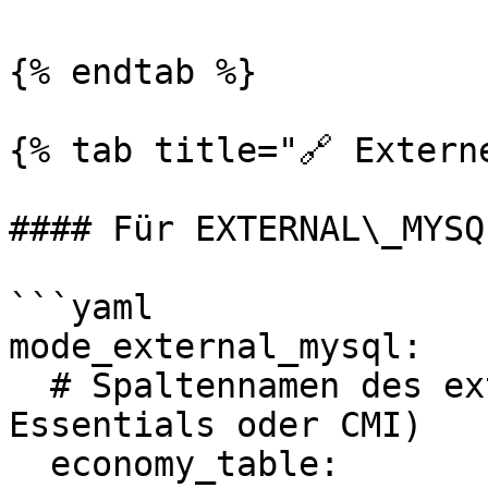
{% endtab %}

{% tab title="🔗 Externe
#### Für EXTERNAL\_MYSQ
```yaml

mode_external_mysql:

  # Spaltennamen des externen Plugins (z. B. 
Essentials oder CMI)

  economy_table:
