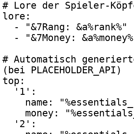
# Lore der Spieler-Köpf
lore:

  - "&7Rang: &a%rank%"

  - "&7Money: &a%money% $"

# Automatisch generiert
(bei PLACEHOLDER_API)

top:

  '1':

    name: "%essentials_baltop_player_1%"

    money: "%essentials_baltop_balance_1%"

  '2':
