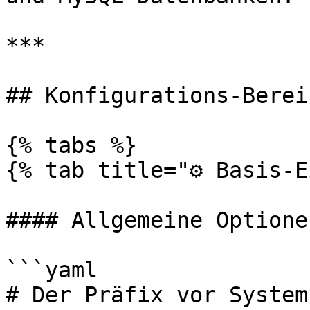
***

## Konfigurations-Bereic
{% tabs %}

{% tab title="⚙️ Basis-E
#### Allgemeine Optionen
```yaml

# Der Präfix vor System