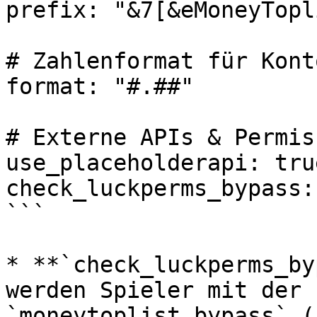
prefix: "&7[&eMoneyTopl
# Zahlenformat für Kont
format: "#.##"

# Externe APIs & Permis
use_placeholderapi: true
check_luckperms_bypass:
```

* **`check_luckperms_by
werden Spieler mit der 
`moneytoplist.bypass` (