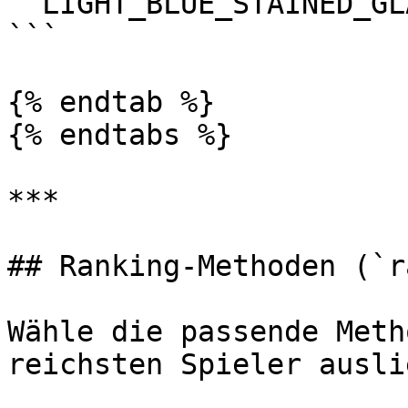
  LIGHT_BLUE_STAINED_GLASS_PANE: "1,7,19,25"

```

{% endtab %}

{% endtabs %}

***

## Ranking-Methoden (`r
Wähle die passende Meth
reichsten Spieler auslie