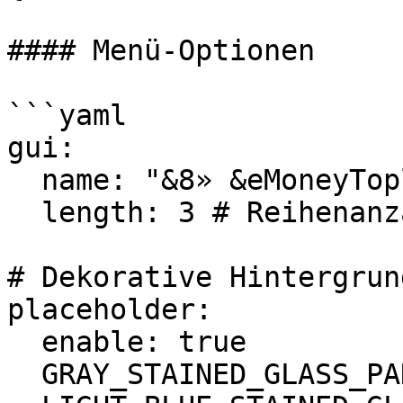
#### Menü-Optionen

```yaml

gui:

  name: "&8» &eMoneyToplist"

  length: 3 # Reihenanzahl (1-6)

# Dekorative Hintergrun
placeholder:

  enable: true

  GRAY_STAINED_GLASS_PANE: "0-26"
