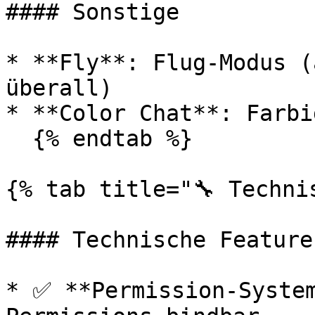
#### Sonstige

* **Fly**: Flug-Modus (
überall)

* **Color Chat**: Farbi
  {% endtab %}

{% tab title="🔧 Technis
#### Technische Features
* ✅ **Permission-System