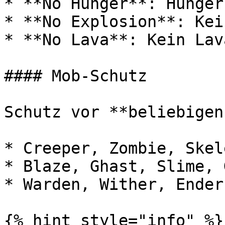
* **No Hunger**: Hunger
* **No Explosion**: Kei
* **No Lava**: Kein Lav
#### Mob-Schutz

Schutz vor **beliebigen
* Creeper, Zombie, Skel
* Blaze, Ghast, Slime, 
* Warden, Wither, Ender
{% hint style="info" %}
