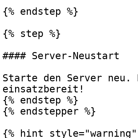
{% endstep %}

{% step %}

#### Server-Neustart

Starte den Server neu. 
einsatzbereit!

{% endstep %}

{% endstepper %}

{% hint style="warning" 