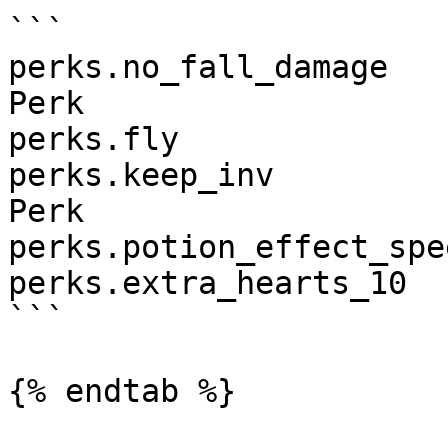
```

perks.no_fall_damage   
Perk

perks.fly              
perks.keep_inv         
Perk

perks.potion_effect_spe
perks.extra_hearts_10  
```

{% endtab %}
