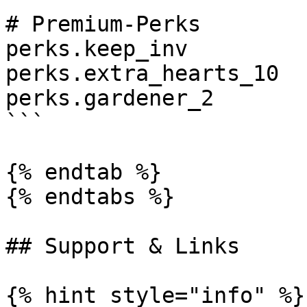
# Premium-Perks

perks.keep_inv

perks.extra_hearts_10

perks.gardener_2

```

{% endtab %}

{% endtabs %}

## Support & Links

{% hint style="info" %}
