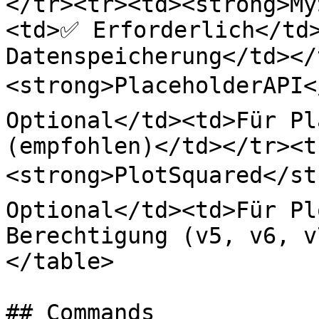
</tr><tr><td><strong>My
<td>✅ Erforderlich</td>
Datenspeicherung</td></
<strong>PlaceholderAPI<
Optional</td><td>Für Pl
(empfohlen)</td></tr><t
<strong>PlotSquared</st
Optional</td><td>Für Pl
Berechtigung (v5, v6, v
</table>

## Commands
