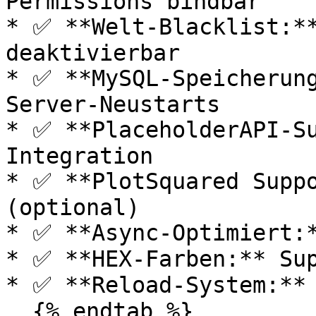
Permissions bindbar

* ✅ **Welt-Blacklist:**
deaktivierbar

* ✅ **MySQL-Speicherung
Server-Neustarts

* ✅ **PlaceholderAPI-Su
Integration

* ✅ **PlotSquared Suppo
(optional)

* ✅ **Async-Optimiert:*
* ✅ **HEX-Farben:** Sup
* ✅ **Reload-System:** 
  {% endtab %}
