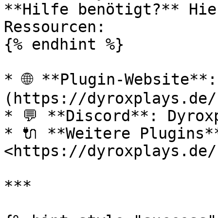
**Hilfe benötigt?** Hie
Ressourcen:

{% endhint %}

* 🌐 **Plugin-Website**
(https://dyroxplays.de/)
* 💬 **Discord**: Dyroxp
* 🔌 **Weitere Plugins**
<https://dyroxplays.de/
***
