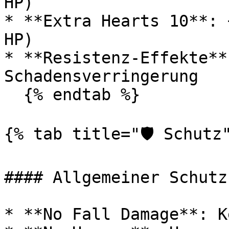
HP)

* **Extra Hearts 10**: 
HP)

* **Resistenz-Effekte**
Schadensverringerung

  {% endtab %}

{% tab title="🛡️ Schutz"
#### Allgemeiner Schutz

* **No Fall Damage**: K