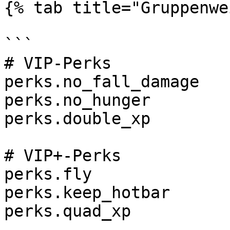
{% tab title="Gruppenwe
```

# VIP-Perks

perks.no_fall_damage

perks.no_hunger

perks.double_xp

# VIP+-Perks

perks.fly

perks.keep_hotbar

perks.quad_xp
