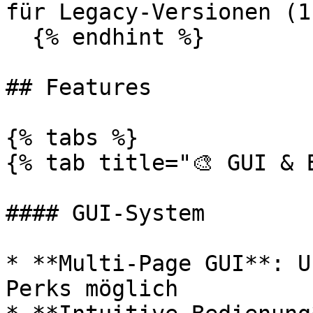
für Legacy-Versionen (1
  {% endhint %}

## Features

{% tabs %}

{% tab title="🎨 GUI & B
#### GUI-System

* **Multi-Page GUI**: U
Perks möglich
