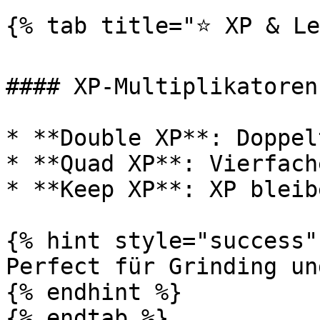
{% tab title="⭐ XP & Le
#### XP-Multiplikatoren

* **Double XP**: Doppel
* **Quad XP**: Vierfach
* **Keep XP**: XP bleib
{% hint style="success" 
Perfect für Grinding un
{% endhint %}

{% endtab %}
