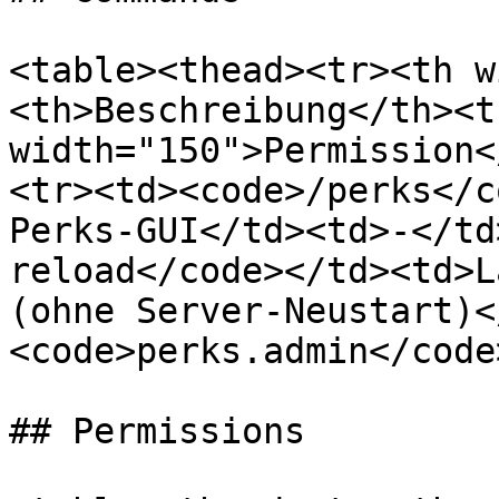
<table><thead><tr><th w
<th>Beschreibung</th><th
width="150">Permission<
<tr><td><code>/perks</c
Perks-GUI</td><td>-</td
reload</code></td><td>L
(ohne Server-Neustart)<
<code>perks.admin</code
## Permissions
