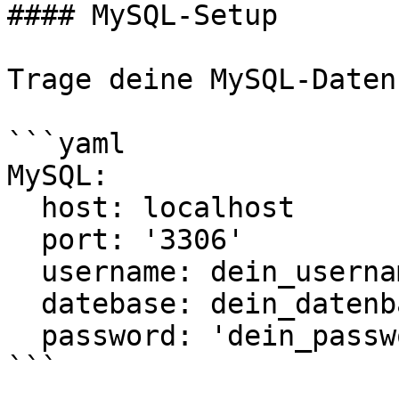
#### MySQL-Setup

Trage deine MySQL-Daten
```yaml

MySQL:

  host: localhost

  port: '3306'

  username: dein_username

  datebase: dein_datenbankname

  password: 'dein_passwort'

```
