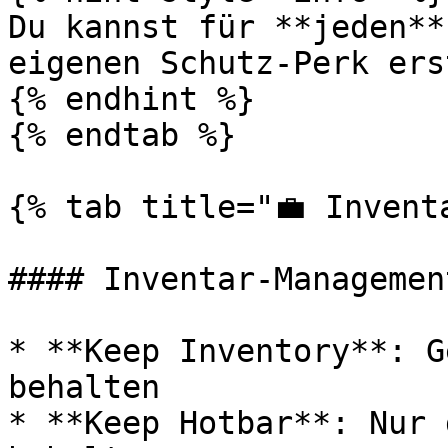
Du kannst für **jeden**
eigenen Schutz-Perk ers
{% endhint %}

{% endtab %}

{% tab title="💼 Invent
#### Inventar-Management
* **Keep Inventory**: G
behalten

* **Keep Hotbar**: Nur 