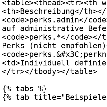
<table><thead><tr><th w
<th>Beschreibung</th></
<code>perks.admin</code
auf administrative Befe
<code>perks.*</code></t
Perks (nicht empfohlen)
<code>perks.&#x3C;perkn
<td>Individuell definie
</tr></tbody></table>

{% tabs %}

{% tab title="Beispiele"