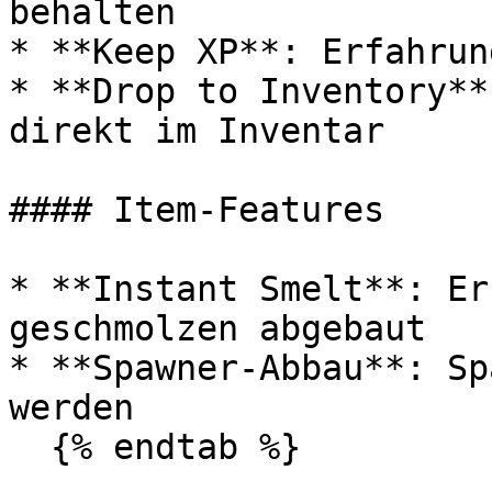
behalten

* **Keep XP**: Erfahrun
* **Drop to Inventory**
direkt im Inventar

#### Item-Features

* **Instant Smelt**: Er
geschmolzen abgebaut

* **Spawner-Abbau**: Sp
werden

  {% endtab %}
